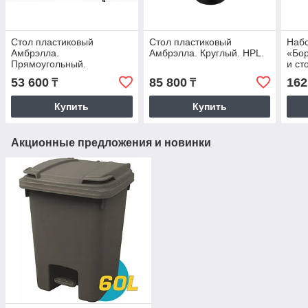
Стол пластиковый
Стол пластиковый
Наб
Амбрэлла.
Амбрэлла. Круглый. HPL.
«Бор
Прямоугольный.
и ст
антр
53 600
85 800
162
₸
₸
Купить
Купить
Акционные предложения и новинки