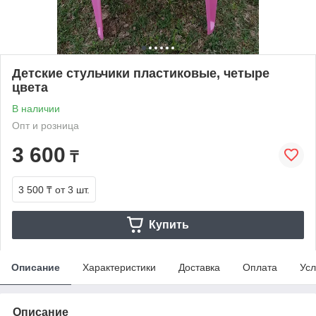
Детские стульчики пластиковые, четыре
цвета
В наличии
Опт и розница
3 600
₸
3 500 ₸
от 3 шт.
Купить
Описание
Характеристики
Доставка
Оплата
Усл
Описание